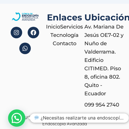
Enlaces
Ubicació
I
W
F
Inicio
Servicios
Av. Mariana De
n
h
a
s
a
c
Tecnología
Jesús OE7-02 y
t
t
e
Contacto
Nuño de
a
s
b
Valderrama.
g
a
o
r
p
o
Edificio
a
p
k
CITIMED. Piso
m
8, oficina 802.
Quito -
Ecuador
099 954 2740
Copyright © 2024. All rights reserved. | Clínica de
¿Necesitas realizarte una endoscopía?
Endoscopía Avanzada