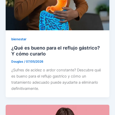
bienestar
¿Qué es bueno para el reflujo gástrico?
Y cómo curarlo
Douglas
/
07/05/2026
¿Sufres de acidez o ardor constante? Descubre qué
es bueno para el reflujo gastrico y cómo un
tratamiento adecuado puede ayudarte a eliminarlo
definitivamente.