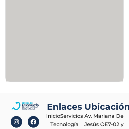
Enlaces
Ubicació
I
W
F
Inicio
Servicios
Av. Mariana De
n
h
a
s
a
c
Tecnología
Jesús OE7-02 y