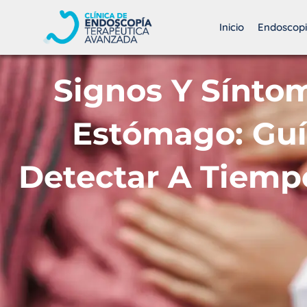
Ir
al
Inicio
Endoscopi
contenido
Signos Y Sínto
Estómago: Guí
Detectar A Tiempo