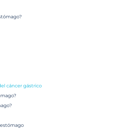
estómago?
el cáncer gástrico
tómago?
mago?
e estómago