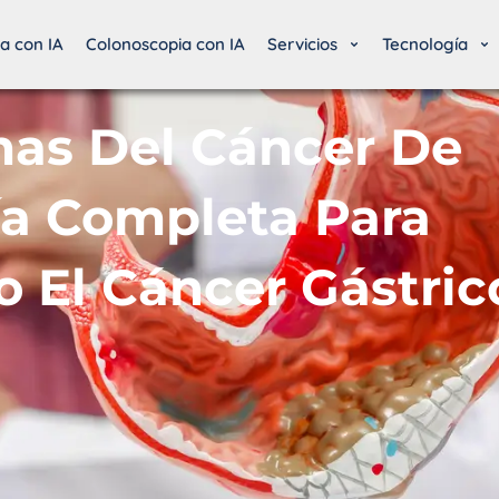
a con IA
Colonoscopia con IA
Servicios
Tecnología
mas Del Cáncer De
a Completa Para
 El Cáncer Gástric