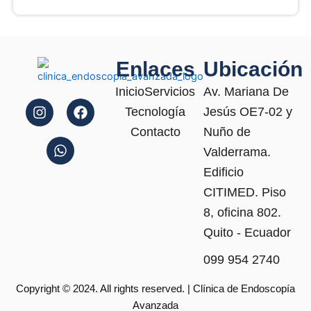
Enlaces
Ubicación
I
W
F
Inicio
Servicios
Av. Mariana De
n
h
a
Tecnología
Jesús OE7-02 y
s
a
c
t
t
e
Contacto
Nuño de
a
s
b
Valderrama.
g
a
o
Edificio
r
p
o
a
p
k
CITIMED. Piso
m
8, oficina 802.
Quito - Ecuador
099 954 2740
Copyright © 2024. All rights reserved. | Clínica de Endoscopía
Avanzada