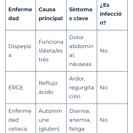
¿Es
Enferme
Causa
Síntoma
infecció
dad
principal
s clave
n?
Dolor
Funciona
Dispepsi
abdomin
l/dieta/es
No
a
al,
trés
náuseas
Ardor,
Reflujo
ERGE
regurgita
No
ácido
ción
Enferme
Autoinm
Diarrea,
dad
une
anemia,
No
celiaca
(gluten)
fatiga