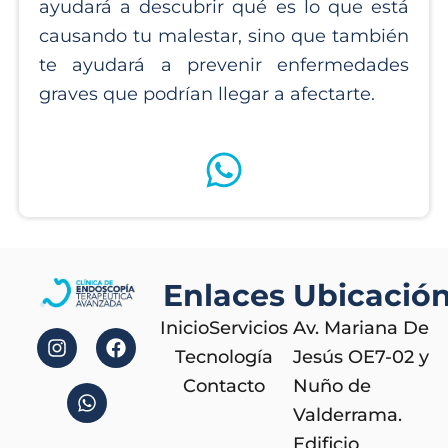
ayudará a descubrir qué es lo que está
causando tu malestar, sino que también
te ayudará a prevenir enfermedades
graves que podrían llegar a afectarte.
Enlaces
Ubicació
I
W
F
Inicio
Servicios
Av. Mariana De
n
h
a
s
a
c
Tecnología
Jesús OE7-02 y
t
t
e
Contacto
Nuño de
a
s
b
Valderrama.
g
a
o
r
p
o
Edificio