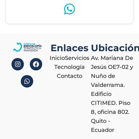
Enlaces
Ubicació
I
W
F
Inicio
Servicios
Av. Mariana De
n
h
a
s
a
c
Tecnología
Jesús OE7-02 y
t
t
e
Contacto
Nuño de
a
s
b
Valderrama.
g
a
o
r
p
o
Edificio
a
p
k
CITIMED. Piso
m
8, oficina 802.
Quito -
Ecuador